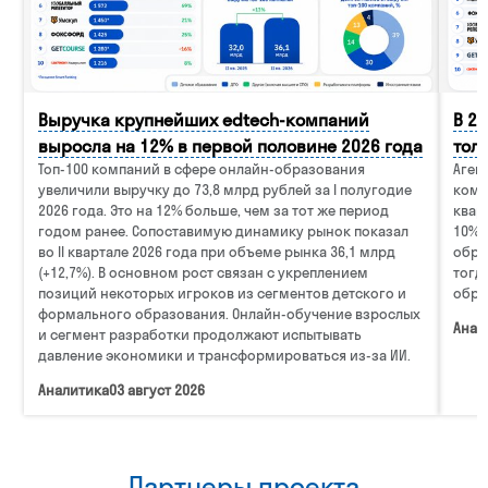
Выручка крупнейших edtech-компаний
В 2
выросла на 12% в первой половине 2026 года
тол
Топ-100 компаний в сфере онлайн-образования
Аген
увеличили выручку до 73,8 млрд рублей за I полугодие
комп
2026 года. Это на 12% больше, чем за тот же период
квар
годом ранее. Сопоставимую динамику рынок показал
10%.
во II квартале 2026 года при объеме рынка 36,1 млрд
обра
(+12,7%). В основном рост связан с укреплением
тогд
позиций некоторых игроков из сегментов детского и
обра
формального образования. Онлайн-обучение взрослых
Анал
и сегмент разработки продолжают испытывать
давление экономики и трансформироваться из-за ИИ.
Аналитика
03 август 2026
Партнеры проекта