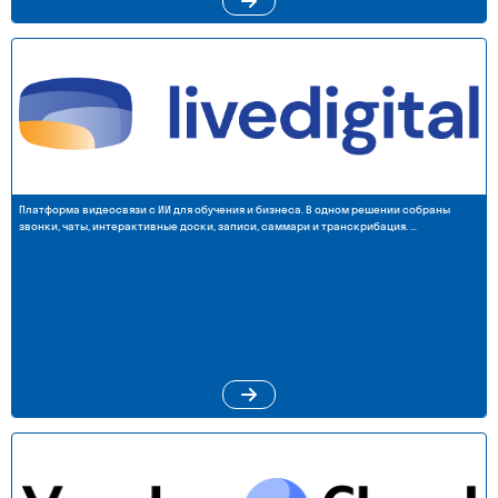
Платформа видеосвязи с ИИ для обучения и бизнеса. В одном решении собраны
звонки, чаты, интерактивные доски, записи, саммари и транскрибация. …