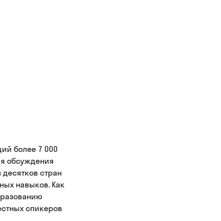
ий более 7 000
ля обсуждения
з десятков стран
ных навыков. Как
бразованию
естных спикеров