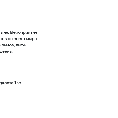
тине. Мероприятие
тов со всего мира.
льмов, питч-
шений.
дкаста The