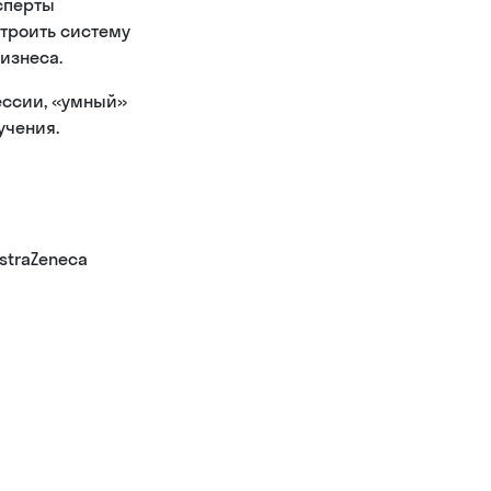
сперты
строить систему
изнеса.
ессии, «умный»
учения.
straZeneca