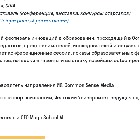
н, США
стиваль (конференция, выставка, конкурсы стартапов)
75 (при ранней регистрации)
ый фестиваль инноваций в образовании, проходящий в Ос
едагогов, предпринимателей, исследователей и энтузиас
ет конференционные сессии, показы образовательных фи
тапов, нетворкинг-ивенты и выставку новейших edtech-ре
оводитель направления ИИ, Common Sense Media
профессор психологии, Йельский Университет; ведущая по
ватель и CEO MagicSchool AI