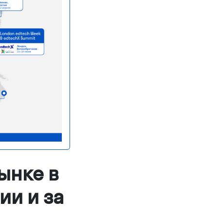
ынке в
ии и за