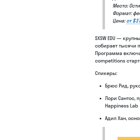
Место: Ости
Формат: фе
Цена:
от $3
SXSW EDU — крупн
собирает тысячи п
Программа включа
competitions стар
Спикеры:
Брюс Рид, рук
Лори Сантос, 
Happiness Lab
Адил Хан, осно