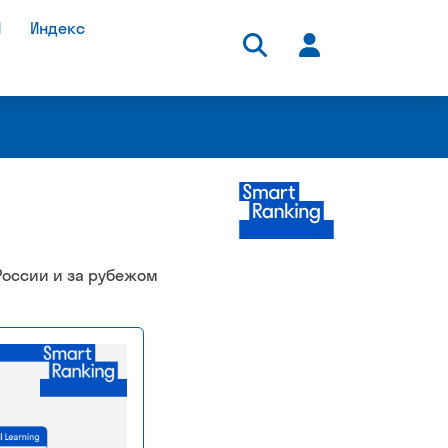
И
Индекс
-премия
Рейтинг и премия
 России и за рубежом
нлайн-
быстрорастущих
вания
технологических
компаний