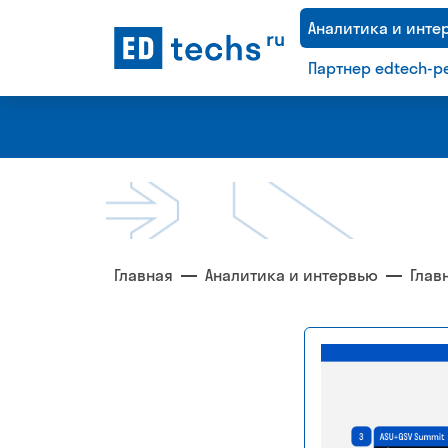
Аналитика и инте
Партнер edtech-р
Платформа с
Рейтинг
Главная
Аналитика и интервью
Глав
рейтингами по
крупнейших
технологическим
компании
рынкам
Казахстана