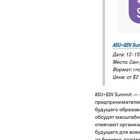
ASU+GSV Su
Дата: 12–1
Место: Сан
Формат: гл
Цена: от $
ASU+GSV Summit —
предпринимателей
будущего образова
обсудят масштабн
отмечают организ
будущего для все
из бизнеса, полит