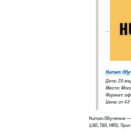
Human: Обу
Дата: 20 ма
Место: Мос
Формат: оф
Цена: от 4
Human.Обучение —
(L&D, T&D, HRD). 