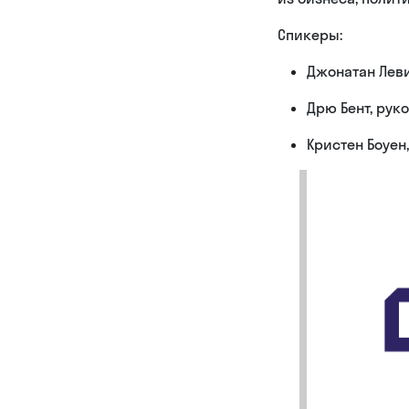
Спикеры:
Джонатан Леви
Дрю Бент, рук
Кристен Боуен