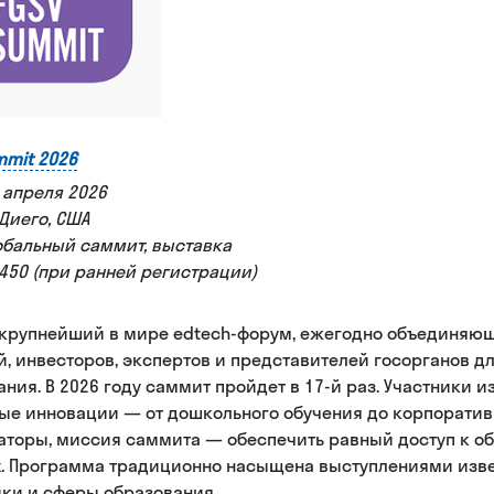
mmit 2026
5 апреля 2026
-Диего, США
обальный саммит, выставка
2 450 (при ранней регистрации)
 крупнейший в мире edtech-форум, ежегодно объединяющ
, инвесторов, экспертов и представителей госорганов д
ния. В 2026 году саммит пройдет в 17-й раз. Участники и
ые инновации — от дошкольного обучения до корпоратив
аторы, миссия саммита — обеспечить равный доступ к о
х. Программа традиционно насыщена выступлениями изв
ики и сферы образования.