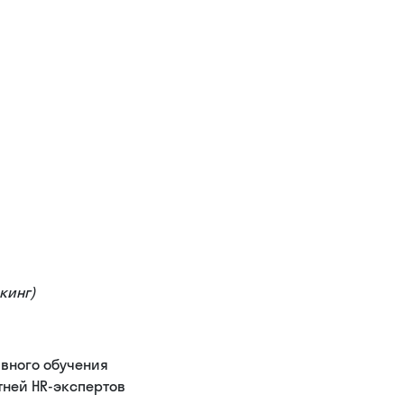
кинг)
вного обучения
отней HR-экспертов