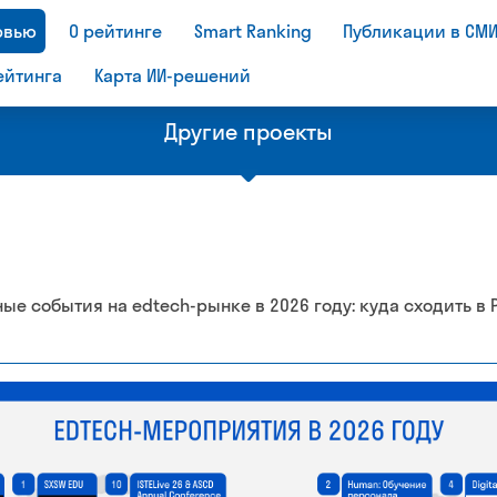
рвью
О рейтинге
Smart Ranking
Публикации в СМ
ейтинга
Карта ИИ-решений
Другие проекты
Рейтинг
Бизнес
ные события на edtech-рынке в 2026 году: куда сходить в
 эдтех-
крупнейших эдтех-
рынка о
компании мира
образо