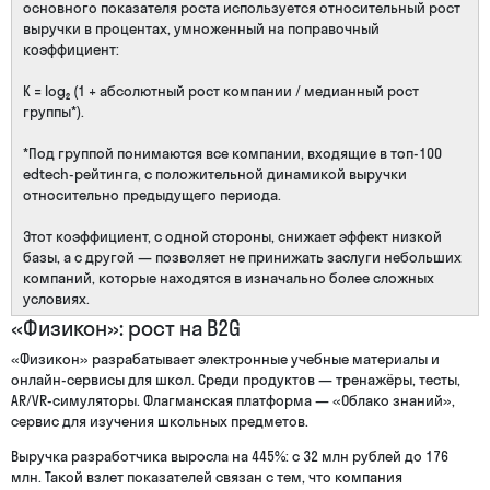
основного показателя роста используется относительный рост
выручки в процентах, умноженный на поправочный
коэффициент:
K = log₂ (1 + абсолютный рост компании / медианный рост
группы*).
*Под группой понимаются все компании, входящие в топ-100
edtech-рейтинга, с положительной динамикой выручки
относительно предыдущего периода.
Этот коэффициент, с одной стороны, снижает эффект низкой
базы, а с другой — позволяет не принижать заслуги небольших
компаний, которые находятся в изначально более сложных
условиях.
«Физикон»: рост на B2G
«Физикон» разрабатывает электронные учебные материалы и
онлайн-сервисы для школ. Среди продуктов — тренажёры, тесты,
AR/VR-симуляторы. Флагманская платформа — «Облако знаний»,
сервис для изучения школьных предметов.
Выручка разработчика выросла на 445%: с 32 млн рублей до 176
млн. Такой взлет показателей связан с тем, что компания