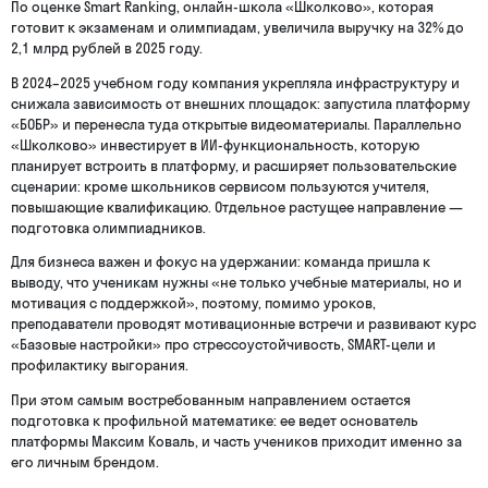
По оценке Smart Ranking, онлайн-школа «Школково», которая
готовит к экзаменам и олимпиадам, увеличила выручку на 32% до
2,1 млрд рублей в 2025 году.
В 2024–2025 учебном году компания укрепляла инфраструктуру и
снижала зависимость от внешних площадок: запустила платформу
«БОБР» и перенесла туда открытые видеоматериалы. Параллельно
«Школково» инвестирует в ИИ-функциональность, которую
планирует встроить в платформу, и расширяет пользовательские
сценарии: кроме школьников сервисом пользуются учителя,
повышающие квалификацию. Отдельное растущее направление —
подготовка олимпиадников.
Для бизнеса важен и фокус на удержании: команда пришла к
выводу, что ученикам нужны «не только учебные материалы, но и
мотивация с поддержкой», поэтому, помимо уроков,
преподаватели проводят мотивационные встречи и развивают курс
«Базовые настройки» про стрессоустойчивость, SMART-цели и
профилактику выгорания.
При этом самым востребованным направлением остается
подготовка к профильной математике: ее ведет основатель
платформы Максим Коваль, и часть учеников приходит именно за
его личным брендом.