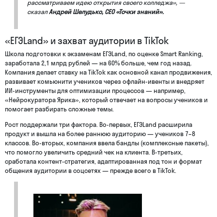
рассматриваем идею открытия своего колледжа», —
сказал
Андрей Шелудько, СЕО «Точки знаний».
«ЕГЭLand» и захват аудитории в TikTok
Школа подготовки к экзаменам ЕГЭLand, по оценке Smart Ranking,
заработала 2,1 млрд рублей — на 60% больше, чем год назад.
Компания делает ставку на TikTok как основной канал продвижения,
развивает комьюнити учеников через офлайн-ивенты и внедряет
ИИ-инструменты для оптимизации процессов — например,
«Нейрокуратора Ярика», который отвечает на вопросы учеников и
помогает разбирать сложные темы.
Рост поддержали три фактора. Во-первых, ЕГЭLand расширила
продукт и вышла на более раннюю аудиторию — учеников 7–8
классов. Во-вторых, компания ввела бандлы (комплексные пакеты),
что помогло увеличить средний чек на клиента. В-третьих,
сработала контент-стратегия, адаптированная под тон и формат
общения аудитории в соцсетях — прежде всего в TikTok.