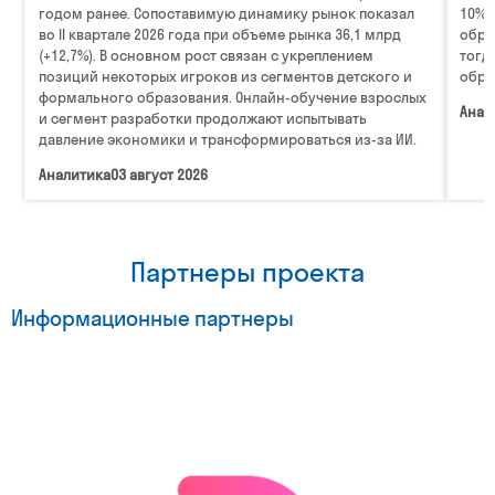
годом ранее. Сопоставимую динамику рынок показал
10%.
во II квартале 2026 года при объеме рынка 36,1 млрд
обра
(+12,7%). В основном рост связан с укреплением
тогд
позиций некоторых игроков из сегментов детского и
обра
формального образования. Онлайн-обучение взрослых
Анал
и сегмент разработки продолжают испытывать
давление экономики и трансформироваться из-за ИИ.
Аналитика
03 август 2026
Партнеры проекта
Информационные партнеры