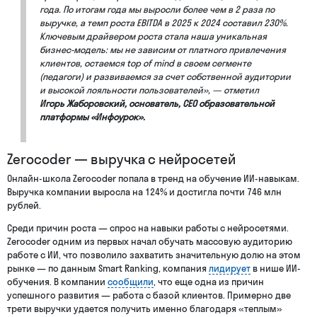
года. По итогам года мы выросли более чем в 2 раза по
выручке, а темп роста EBITDA в 2025 к 2024 составил 230%.
Ключевым драйвером роста стала наша уникальная
бизнес-модель: мы не зависим от платного привлечения
клиентов, остаемся top of mind в своем сегменте
(педагоги) и развиваемся за счет собственной аудитории
и высокой лояльности пользователей», — отметил
Игорь Жаборовский, основатель, СЕО образовательной
платформы «Инфоурок».
Zerocoder — выручка с нейросетей
Онлайн-школа Zerocoder попала в тренд на обучение ИИ-навыкам.
Выручка компании выросла на 124% и достигла почти 746 млн
рублей.
Среди причин роста — спрос на навыки работы с нейросетями.
Zerocoder одним из первых начал обучать массовую аудиторию
работе с ИИ, что позволило захватить значительную долю на этом
рынке — по данным Smart Ranking, компания
лидирует
в нише ИИ-
обучения. В компании
сообщили
, что еще одна из причин
успешного развития — работа с базой клиентов. Примерно две
трети выручки удается получить именно благодаря «теплым»