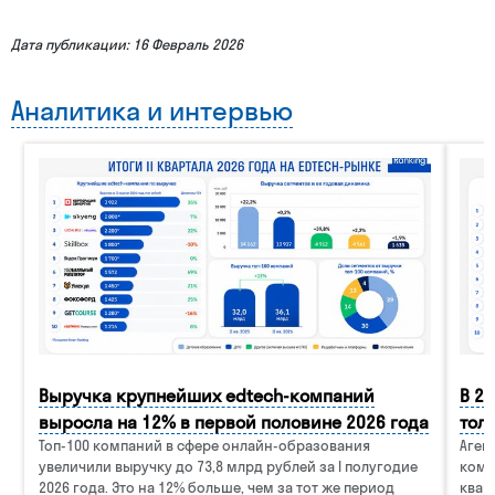
Дата публикации: 16 Февраль 2026
Аналитика и интервью
Выручка крупнейших edtech-компаний
В 2
выросла на 12% в первой половине 2026 года
тол
Топ-100 компаний в сфере онлайн-образования
Аген
увеличили выручку до 73,8 млрд рублей за I полугодие
комп
2026 года. Это на 12% больше, чем за тот же период
квар