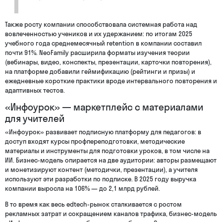
Также росту компании способствовала системная работа над
вовлеченностью учеников и их удержанием: по итогам 2025
учебного года среднемесячный retention в компании составил
почти 91%. NeoFamily расширила форматы изучения теории
(вебинары, видео, конспекты, презентации, карточки повторения),
на платформе добавили геймификацию (рейтинги и призы) и
ежедневные короткие практики вроде интервального повторения и
адаптивных тестов.
«Инфоурок» — маркетплейс с материалами
для учителей
«Инфоурок» развивает подписную платформу для педагогов: в
доступ входят курсы профпереподготовки, методические
материалы и инструменты для подготовки уроков, в том числе на
ИИ. Бизнес-модель опирается на две аудитории: авторы размещают
и монетизируют контент (методички, презентации), а учителя
используют эти разработки по подписке. В 2025 году выручка
компании выросла на 106% — до 2,1 млрд рублей.
В то время как весь edtech-рынок сталкивается с ростом
рекламных затрат и сокращением каналов трафика, бизнес-модель