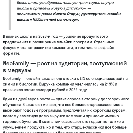
более длинную образовательную траекторию внутри
школы и привлечь новую аудиторию», —
прокомментировал
Никита Старун, руководитель онлайн-
школы «100балльный репетитор».
В планах школы на 2026-й год — усиление продуктового
предложения и расширение линейки программ. Отдельным
фокусом станет развитие комьюнити, в том числе в офлайн-
формате.
NeoFamily — рост на аудитории, поступающей
в медвузы
NeoFamily — онлайн-школа подготовки к ЕГЭ со специализацией на
химии и биологии. Выручка компании увеличилась на 219% и
превысила полмиллиарда рублей в 2025 году.
Один из драйверов роста — сдвиг спроса в сторону долгосрочного
обучения. В школе отмечают, что все больше старшеклассников
выбирают годовые программы, предпочитая их коротким курсам,
поэтому заметную долю выручки компании приносит именно
годовое обучение. В компании связывают этот сдвиг не только с
улучшением продукта, но и тем, что старшеклассники все больше
беспокоятся за подготовку и берутся за нее заранее.