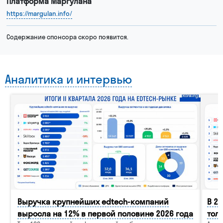
Платформа Маргулана
Рейтинг крупнейших эдтех-компании мира
https://margulan.info/
Содержание спонсора скоро появится.
Бизнес-премия рынка онлайн-образования
Аналитика и интервью
Рейтинг и премия быстрорастущих технологических компаний
Выручка крупнейших edtech-компаний
В 2
выросла на 12% в первой половине 2026 года
тол