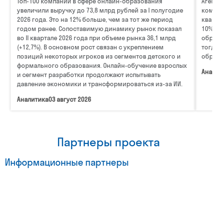
Топ-100 компаний в сфере онлайн-образования
Аген
увеличили выручку до 73,8 млрд рублей за I полугодие
комп
2026 года. Это на 12% больше, чем за тот же период
квар
годом ранее. Сопоставимую динамику рынок показал
10%.
во II квартале 2026 года при объеме рынка 36,1 млрд
обра
(+12,7%). В основном рост связан с укреплением
тогд
позиций некоторых игроков из сегментов детского и
обра
формального образования. Онлайн-обучение взрослых
Анал
и сегмент разработки продолжают испытывать
давление экономики и трансформироваться из-за ИИ.
Аналитика
03 август 2026
Партнеры проекта
Информационные партнеры