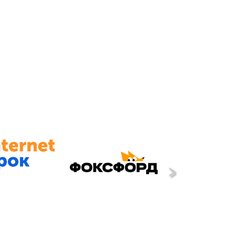
dtech — что будет влиять на
dtech, как и российский, смещается от
к более умеренной модели развития.
я вокруг самых востребованных ниш —
чения и ИИ-апскиллинга. Заметнее
ация и поиск новых форматов — на
мных девайсов.
›
ы рынка edtech — взгляд Ильи