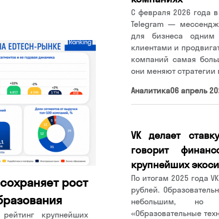
С февраля 2026 года 
Telegram — мессендж
для бизнеса одним
клиентами и продвигать
компаний самая боль
они меняют стратегии
Аналитика
06 апрель 20
VK делает ставк
говорит финанс
крупнейших экоси
По итогам 2025 года V
 сохраняет рост
рублей. Образователь
образования
небольшим, но 
«Образовательные техн
о рейтинг крупнейших