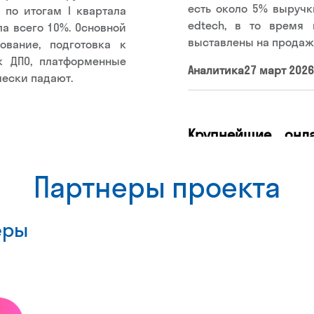
есть около 5% выручк
 по итогам I квартала
edtech, в то время 
ла всего 10%. Основной
выставлены на продаж
ование, подготовка к
к ДПО, платформенные
Аналитика
27 март 2026
чески падают.
Крупнейшие онл
платформ для дом
к экзаменам и до
Партнеры проекта
Онлайн-школы для де
сегментом российс
еры
приходится 36% edtec
к онлайн-формату раст
для разных задач —
предметам до семейног
Ranking рассказывае
детей в России.