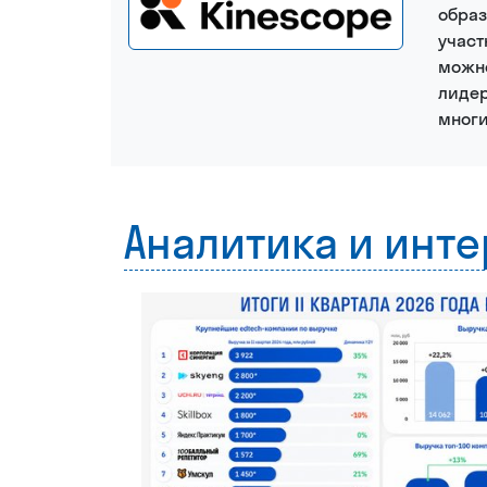
образ
участ
можно
лидер
многи
Аналитика и инт