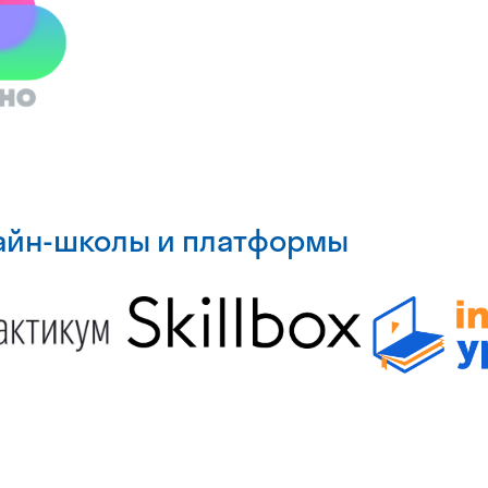
Аналитика
20 март 2026
Обзор мирового e
рынок в 2026 году
В 2026 году мировой e
«роста ради роста» 
лайн-школы и платформы
Рынок концентрируетс
корпоративного обу
становится консолид
стыке образования и у
Аналитика
13 март 2026
Тренды и прогноз