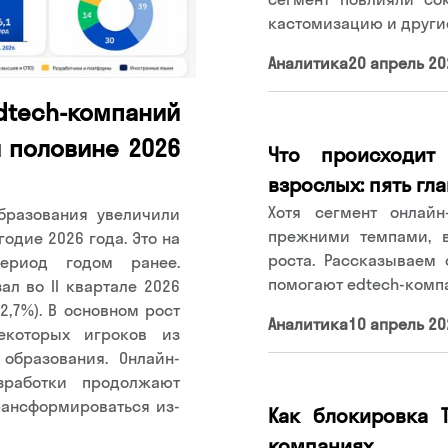
кастомизацию и други
Аналитика
20 апрель 20
tech-компаний
 половине 2026
Что происходит
взрослых: пять гл
Хотя сегмент онлайн
бразования увеличили
прежними темпами, в
годие 2026 года. Это на
роста. Рассказываем 
риод годом ранее.
помогают edtech-компа
л во II квартале 2026
2,7%). В основном рост
Аналитика
10 апрель 20
екоторых игроков из
образования. Онлайн-
зработки продолжают
рансформироваться из-
Как блокировка T
компаниях