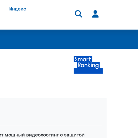
И
Индекс
-премия
Рейтинг и премия
нлайн-
быстрорастущих
вания
технологических
компаний
ет мощный видеохостинг с защитой