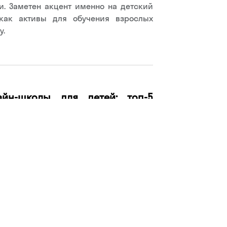
и. Заметен акцент именно на детский
как активы для обучения взрослых
у.
айн-школы для детей: топ-5
ашнего обучения, подготовки
полнительных занятий
тей в 2025 году стали крупнейшим
кого онлайн-образования: на них
h-рынка, или 55 млрд рублей. Доверие
ет, и родители все чаще выбирают его
 от улучшения знаний по школьным
о обучения. На основе рейтинга Smart
м о пяти крупнейших платформах для