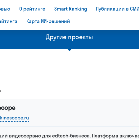
рвью
О рейтинге
Smart Ranking
Публикации в СМ
ейтинга
Карта ИИ-решений
Другие проекты
Рейтинг
Бизнес
 эдтех-
крупнейших эдтех-
рынка о
e
компании мира
образо
scope
/kinescope.ru
ий видеосервис для edtech-бизнеса. Платформа включа