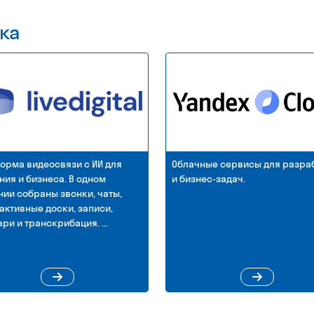
Курмышева, CEO «
ка
Илья Курмышев — ру
edtech-компании год
рамках проекта Smart
видит на рынке edt
ключевые тезисы: по
школы, когда инвести
в чем главный барьер у
Интервью
06 март 2026
орма видеосвязи с ИИ для
Облачные сервисы для разра
ния и бизнеса. В одном
и бизнес-задач.
ии собраны звонки, чаты,
активные доски, записи,
ри и транскрибация. …
Тренды на GetCou
инфобизнеса
После нескольких ле
снижение выручки. Ср
спрос внутри ниш пе