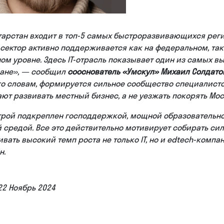
тарстан входит в топ-5 самых быстроразвивающихся реги
-сектор активно поддерживается как на федеральном, так
ом уровне. Здесь IT-отрасль показывает один из самых в
ране», — сообщил
сооснователь «Умскул» Михаил Солдато
его словам, формируется сильное сообщество специалисто
ют развивать местный бизнес, а не уезжать покорять Мос
трой подкреплен господдержкой, мощной образовательно
 средой. Все это действительно мотивирует собирать с
вать высокий темп роста не только IT, но и edtech-компа
н.
22 Ноябрь 2024