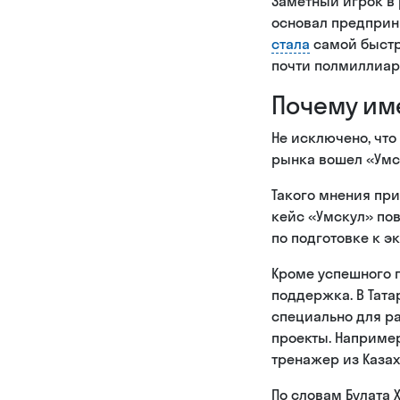
Заметный игрок в 
основал предприни
стала
самой быстр
почти полмиллиар
Почему им
Не исключено, что
рынка вошел «Умс
Такого мнения пр
кейс «Умскул» пов
по подготовке к э
Кроме успешного 
поддержка. В Тата
специально для ра
проекты. Например
тренажер из Казах
По словам Булата 