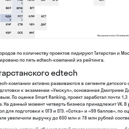
ородов по количеству проектов лидируют Татарстан и Мо
ировано по пять edtech-компаний из рейтинга.
тарстанского edtech
ech-компании активно развиваются в сегменте детского 
дготовки к экзаменам «Умскул», основанная Дмитрием 
м. По оценке Smart Ranking, проект заработал почти 1,3 м
а. На данный момент четверть бизнеса принадлежит VK. В
 для подготовки к ОГЭ и ЕГЭ. «Сотка» и «99 баллов», по о
ртале увеличили выручку до 600 млн и 78 млн рублей соотв