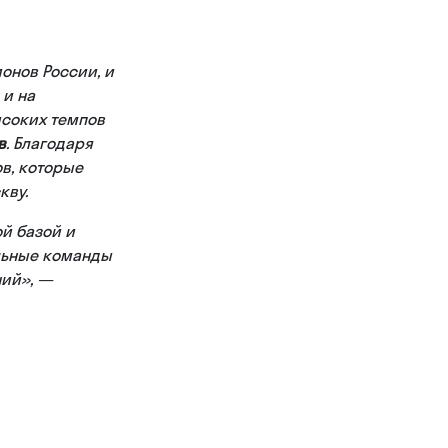
онов России, и
 и на
ысоких темпов
в
. Благодаря
в, которые
кву.
й базой и
ильные команды
ний», —