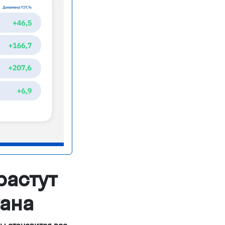
растут
тана
ды становится все