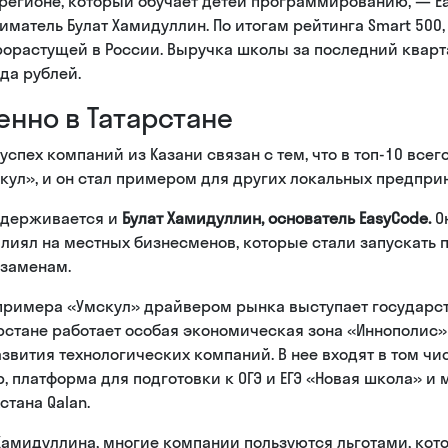
регионе, который обучает детей программированию, — Ea
матель Булат Хамидуллин. По итогам рейтинга Smart 500, 
орастущей в России. Выручка школы за последний кварт
да рублей.
енно в Татарстане
 успех компаний из Казани связан с тем, что в топ-10 все
кул», и он стал примером для других локальных предпр
идерживается и
Булат Хамидуллин, основатель EasyCode.
Он
лиял на местных бизнесменов, которые стали запускать
кзаменам.
примера «Умскул» драйвером рынка выступает государс
рстане работает особая экономическая зона «Иннополис»
звития технологических компаний. В нее входят в том чи
, платформа для подготовки к ОГЭ и ЕГЭ «Новая школа» и
стана Qalan.
Хамидуллина, многие компании пользуются льготами, кот