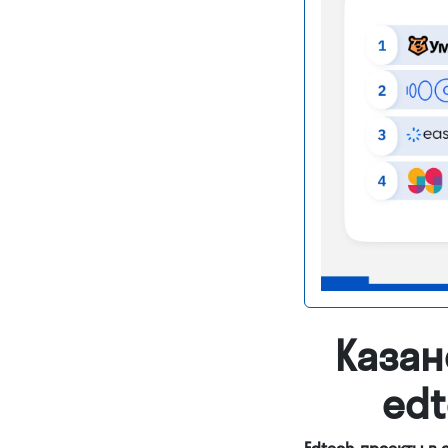
Казан
edt
Edtech-проекты в 