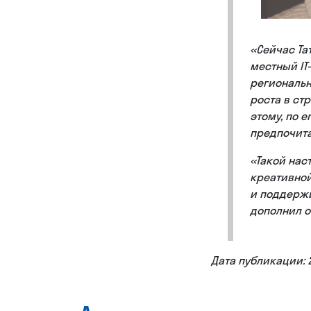
«Сейчас Та
местный IT
региональн
роста в ст
этому, по 
предпочита
«Такой нас
креативной
и поддержи
дополнил о
Дата публикации: 