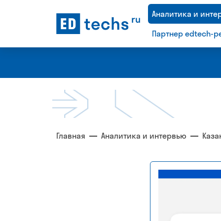
Аналитика и инте
Партнер edtech-р
Платформа с
Рейтинг
Главная
Аналитика и интервью
Каза
рейтингами по
крупнейших
технологическим
компании
рынкам
Казахстана