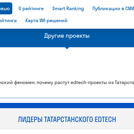
рвью
О рейтинге
Smart Ranking
Публикации в СМ
ейтинга
Карта ИИ-решений
Другие проекты
Рейтинг
Бизнес
нский феномен: почему растут edtech-проекты из Татарст
 эдтех-
крупнейших эдтех-
рынка о
компании мира
образо