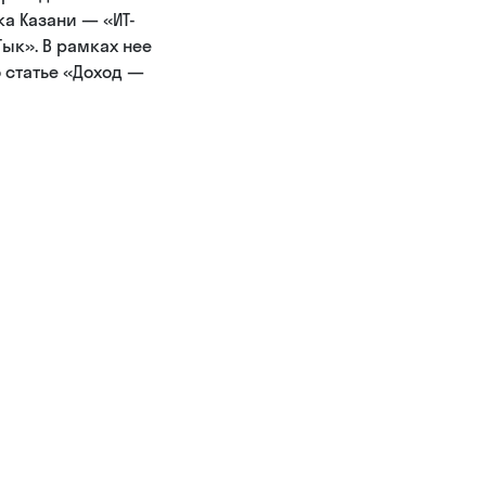
а Казани — «ИТ-
ык». В рамках нее
 статье «Доход —