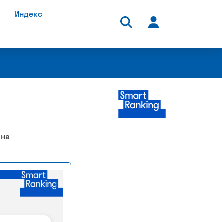
И
Индекс
-премия
Рейтинг и премия
ана
нлайн-
быстрорастущих
вания
технологических
компаний