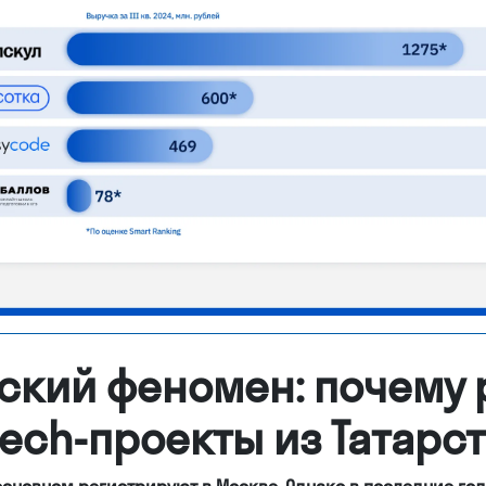
ский феномен: почему 
ech-проекты из Татарс
основном регистрируют в Москве. Однако в последние го