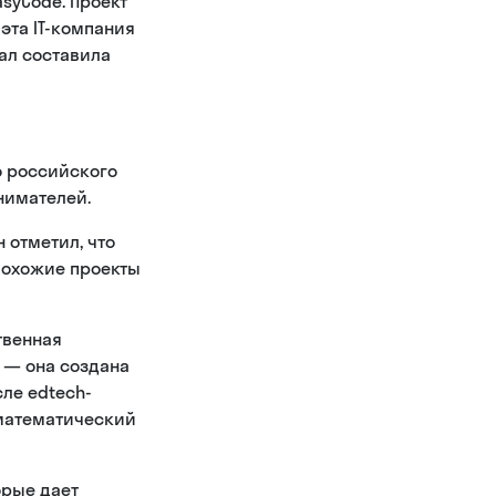
syCode. Проект
эта IT-компания
ал составила
го российского
инимателей.
 отметил, что
 похожие проекты
твенная
 — она создана
сле edtech-
 математический
орые дает