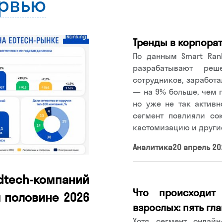
ервью
Тренды в корпорат
По данным Smart Ran
разрабатывают ре
сотрудников, заработа
— на 9% больше, чем 
но уже не так активн
сегмент повлияли со
кастомизацию и други
Аналитика
20 апрель 20
tech-компаний
Что происходит
 половине 2026
взрослых: пять гл
Хотя сегмент онлайн