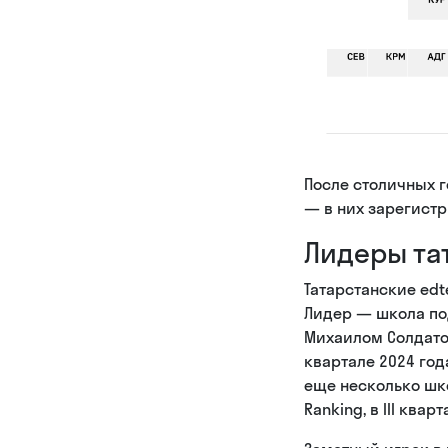
После столичных г
— в них зарегистр
Лидеры та
Татарстанские edt
Лидер — школа по
Михаилом Солдатовы
квартале 2024 год
еще несколько школ
Ranking, в III ква