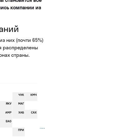
лись компании из
паний
из них (почти 65%)
ся распределены
онах страны.