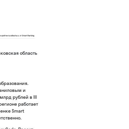
сковская область
образования.
Даниловым и
лрд рублей в III
 регионе работает
ценке Smart
етственно.