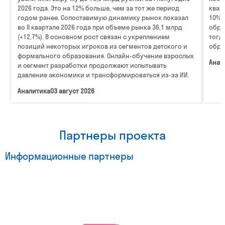
2026 года. Это на 12% больше, чем за тот же период
квар
годом ранее. Сопоставимую динамику рынок показал
10%.
во II квартале 2026 года при объеме рынка 36,1 млрд
обра
(+12,7%). В основном рост связан с укреплением
тогд
позиций некоторых игроков из сегментов детского и
обра
формального образования. Онлайн-обучение взрослых
Анал
и сегмент разработки продолжают испытывать
давление экономики и трансформироваться из-за ИИ.
Аналитика
03 август 2026
Партнеры проекта
Информационные партнеры