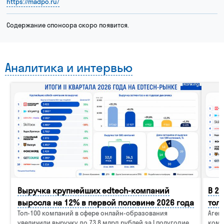
https://madpo.ru/
Рейтинг крупнейших эдтех-компании мира
Содержание спонсора скоро появится.
Аналитика и интервью
Бизнес-премия рынка онлайн-образования
Рейтинг и премия быстрорастущих технологических компаний
Выручка крупнейших edtech-компаний
В 2
выросла на 12% в первой половине 2026 года
тол
Топ-100 компаний в сфере онлайн-образования
Аген
увеличили выручку до 73,8 млрд рублей за I полугодие
комп