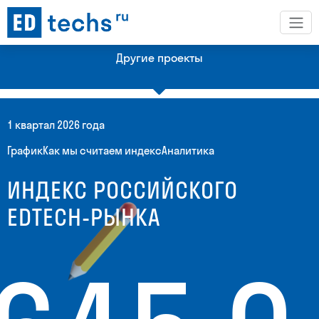
Другие проекты
1 квартал 2026 года
График
Как мы считаем индекс
Аналитика
Платформа с рейтингами по технологическим рынкам
ИНДЕКС РОССИЙСКОГО
EDTECH-РЫНКА
Рейтинг крупнейших эдтех-компании Казахстана